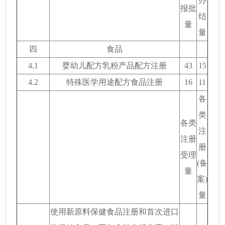
办
报批
结
量
量
四
食品
4.1
婴幼儿配方乳粉产品配方注册
43
15
4.2
特殊医学用途配方食品注册
16
11
各
类
各类
注
注册
册
受理
(备
量
案)
量
使用新原料保健食品注册和首次进口