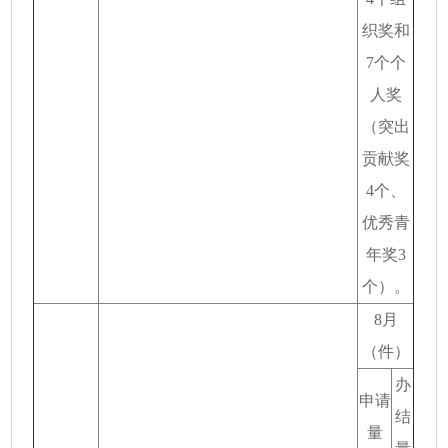
织奖和
7个个
人奖
（突出
贡献奖
4个、
优秀青
年奖3
个）。
8月
（件）
办
申请
结
量