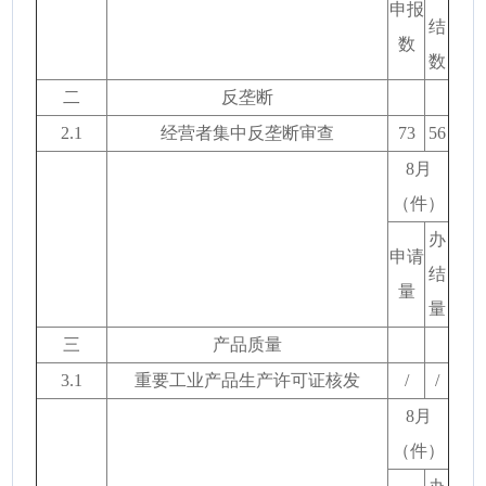
申报
结
数
数
二
反垄断
2.1
经营者集中反垄断审查
73
56
8月
（件）
办
申请
结
量
量
三
产品质量
3.1
重要工业产品生产许可证核发
/
/
8月
（件）