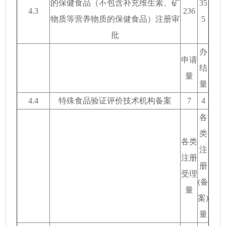
的保健食品（不包含补充维生素、矿
35
4.3
236
物质等营养物质的保健食品）注册审
5
批
办
申请
结
量
量
4.4
特殊食品验证评价技术机构备案
7
4
各
类
各类
注
注册
册
受理
(备
量
案)
量