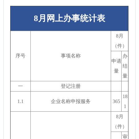
8月网上办事统计表
8月
（件）
序号
事项名称
办
申请
结
量
量
一
登记注册
18
1.1
企业名称申报服务
365
1
8月
（件）
审