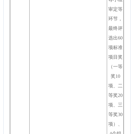
审定等
环节，
最终评
选出60
项标准
项目奖
（一等
奖10
项、二
等奖20
项、三
等奖30
项）、
4个组