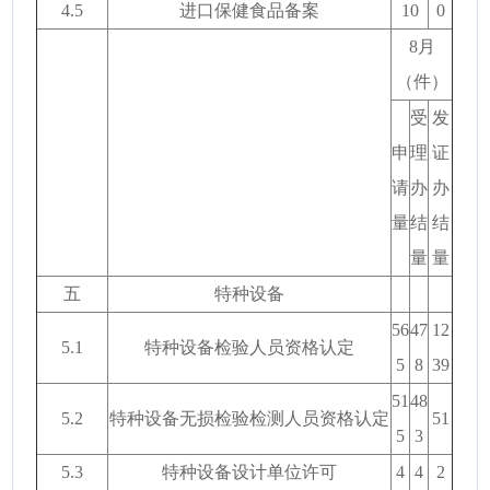
4.5
进口保健食品备案
10
0
8月
（件）
受
发
申
理
证
请
办
办
量
结
结
量
量
五
特种设备
56
47
12
5.1
特种设备检验人员资格认定
5
8
39
51
48
5.2
特种设备无损检验检测人员资格认定
51
5
3
5.3
特种设备设计单位许可
4
4
2