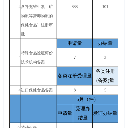
4
含补充维生素、矿
333
101
物质等营养物质的
保健食品）注册审
批
申请量
办结量
特殊食品验证评价
4
7
3
技术机构备案
各类注册
各类注册受理量
(备案)量
4
进口保健食品备案
8
5
5月（件）
受理办
申请量
发证办结量
结量
五
特种设备