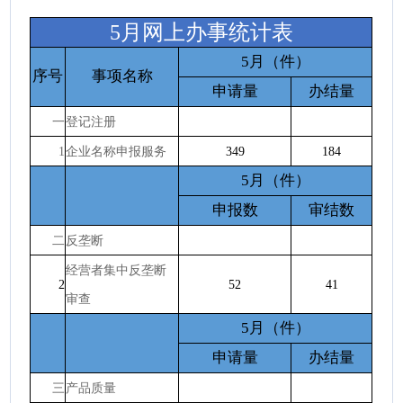
5月网上办事统计表
5月（件）
序号
事项名称
申请量
办结量
一
登记注册
1
企业名称申报服务
349
184
5月（件）
申报数
审结数
二
反垄断
经营者集中反垄断
2
52
41
审查
5月（件）
申请量
办结量
三
产品质量