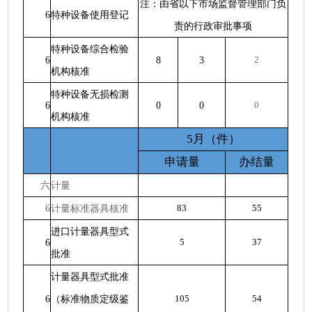
注：由省以下市场监督管理部门负
6
特种设备使用登记
责的行政审批事项
特种设备综合检验
6
8
3
2
机构核准
特种设备无损检测
6
0
0
0
机构核准
5月（件）
申请量
办结量
六
计量
6
计量标准器具核准
83
55
进口计量器具型式
6
5
37
批准
计量器具型式批准
6
（标准物质定级鉴
105
54