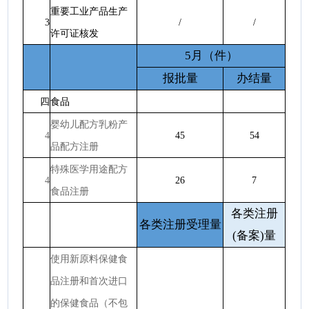
重要工业产品生产
3
/
/
许可证核发
5月（件）
报批量
办结量
四
食品
婴幼儿配方乳粉产
4
45
54
品配方注册
特殊医学用途配方
4
26
7
食品注册
各类注册
各类注册受理量
(备案)量
使用新原料保健食
品注册和首次进口
的保健食品（不包