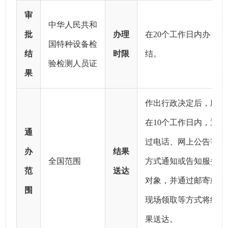
审
中华人民共和
批
办理
在20个工作日内办
国特种设备检
结
时限
结。
验检测人员证
果
作出行政决定后，应
在10个工作日内，通
通
过电话、网上公告等
办
结果
全国范围
方式通知或告知服务
范
送达
对象，并通过邮寄或
围
现场领取等方式将结
果送达。