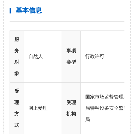
基本信息
服
务
事项
自然人
行政许可
对
类型
象
受
国家市场监督管理总
理
受理
网上受理
局特种设备安全监察
方
机构
局
式