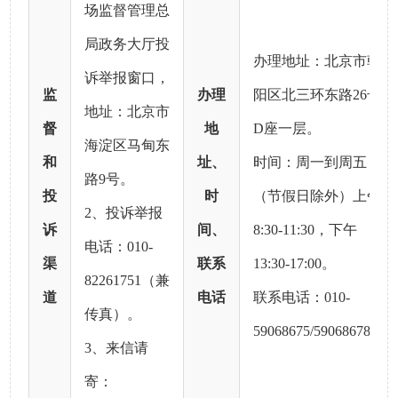
场监督管理总
局政务大厅投
办理地址：北京市朝
诉举报窗口，
监
办理
阳区北三环东路26号
地址：北京市
督
地
D座一层。
海淀区马甸东
和
址、
时间：周一到周五
路9号。
投
时
（节假日除外）上午
2、投诉举报
诉
间、
8:30-11:30，下午
电话：010-
渠
联系
13:30-17:00。
82261751（兼
道
电话
联系电话：010-
传真）。
59068675/59068678。
3、来信请
寄：